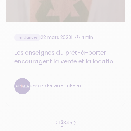
22 mars 2023
4min
Tendances
Les enseignes du prêt-à-porter
encouragent la vente et la location
de vêtements de seconde main
Par
Orisha Retail Chains
2
1
3
4
5